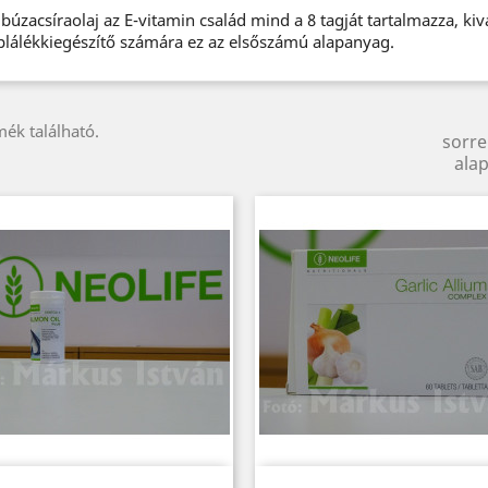
búzacsíraolaj az E-vitamin család mind a 8 tagját tartalmazza, kivá
plálékkiegészítő számára ez az elsőszámú alapanyag.
mék található.
sorr
alap