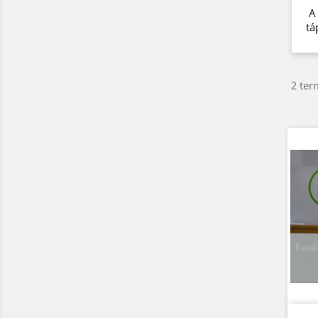
A 
tá
2 ter