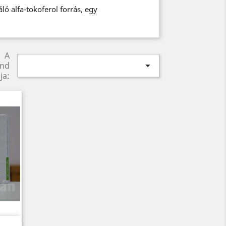
ló alfa-tokoferol forrás, egy
A

end
ja: