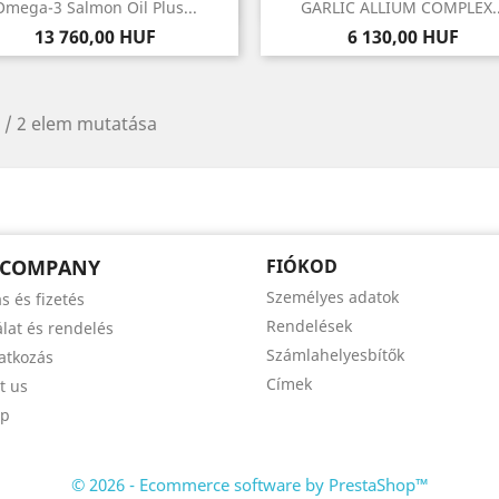
Előnézet
Előnézet


Omega-3 Salmon Oil Plus...
GARLIC ALLIUM COMPLEX..
Ár
Ár
13 760,00 HUF
6 130,00 HUF
 / 2 elem mutatása
 COMPANY
FIÓKOD
Személyes adatok
ás és fizetés
Rendelések
lat és rendelés
Számlahelyesbítők
atkozás
Címek
t us
ap
© 2026 - Ecommerce software by PrestaShop™