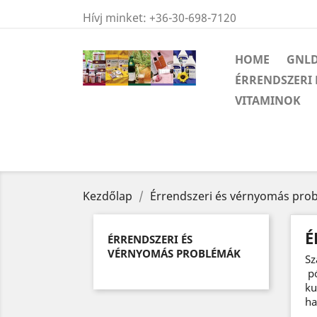
Hívj minket:
+36-30-698-7120
HOME
GNLD
ÉRRENDSZERI
VITAMINOK
Kezdőlap
Érrendszeri és vérnyomás pro
É
ÉRRENDSZERI ÉS
VÉRNYOMÁS PROBLÉMÁK
Sz
pó
ku
ha