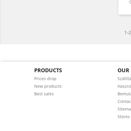
1-2
PRODUCTS
OUR
Prices drop
Szállít
New products
Haszná
Best sales
Bemut
Contac
Sitem
Stores