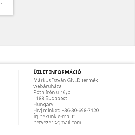
.
ÜZLET INFORMÁCIÓ
Márkus István GNLD termék
webáruháza
Póth Irén u 46/a
1188 Budapest
Hungary
Hívj minket:
+36-30-698-7120
Írj nekünk e-mailt:
netvezer@gmail.com