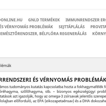
ONLINE.HU
GNLD TERMÉKEK
IMMUNRENDSZER ER
 ÉS VÉRNYOMÁS PROBLÉMÁK
SEJTTÁPLÁLÁS
PROVIT
EMÉSZTŐRENDSZER, BÉLFLÓRA REGENERÁLÁS
KÖRNYE
blémák
RRENDSZERI ÉS VÉRNYOMÁS PROBLÉMÁ
ámos tudományos kutatás kapcsolatba hozta a fokhagymafélék 
réhagyma, szõlõhagyma, stb. – bizonyos egészségügyi problé
tatások azt igazolják, hogy az omega-3 zsírsavak jelentős szerepe
lolajban előforduló, az EPA (eikozapetaénsav) és a DHA dokozah