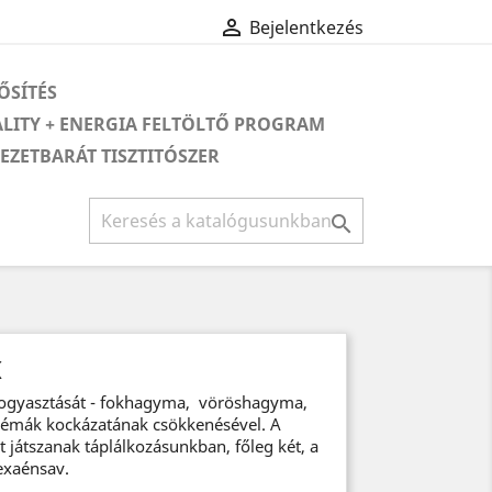

Bejelentkezés
ŐSÍTÉS
ALITY + ENERGIA FELTÖLTŐ PROGRAM
ZETBARÁT TISZTITÓSZER

K
fogyasztását - fokhagyma, vöröshagyma,
mák kockázatának csökkenésével. A
t játszanak táplálkozásunkban, főleg két, a
exaénsav.