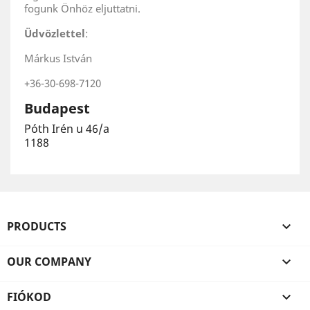
fogunk Önhöz eljuttatni.
Üdvözlettel
:
Márkus István
+36-30-698-7120
Budapest
Póth Irén u 46/a
1188
PRODUCTS

OUR COMPANY

FIÓKOD
