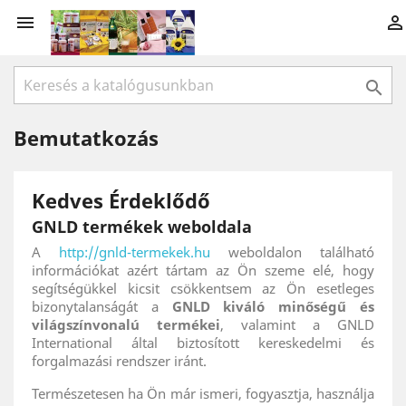



Bemutatkozás
Kedves Érdeklődő
GNLD termékek weboldala
A
http://gnld-termekek.hu
weboldalon található
információkat azért tártam az Ön szeme elé, hogy
segítségükkel kicsit csökkentsem az Ön esetleges
bizonytalanságát a
GNLD kiváló minőségű és
világszínvonalú termékei
, valamint a GNLD
International által biztosított kereskedelmi és
forgalmazási rendszer iránt.
Természetesen ha Ön már ismeri, fogyasztja, használja