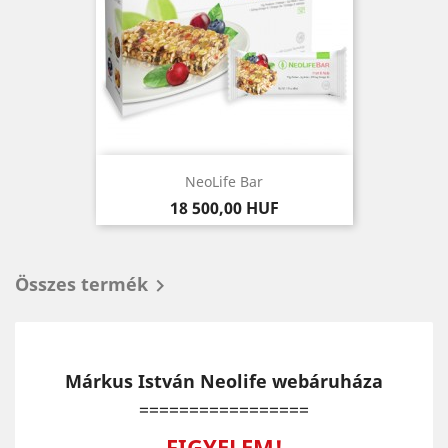
NeoLife Bar
Ár
18 500,00 HUF
Összes termék

Márkus István Neolife webáruháza
=================
FIGYELEM!