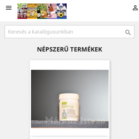



NÉPSZERŰ TERMÉKEK