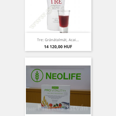
Tre: Gránátalmát, Acai...
Ár
14 120,00 HUF