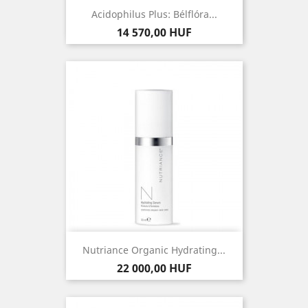
Acidophilus Plus: Bélflóra...
Ár
14 570,00 HUF
Nutriance Organic Hydrating...
Ár
22 000,00 HUF