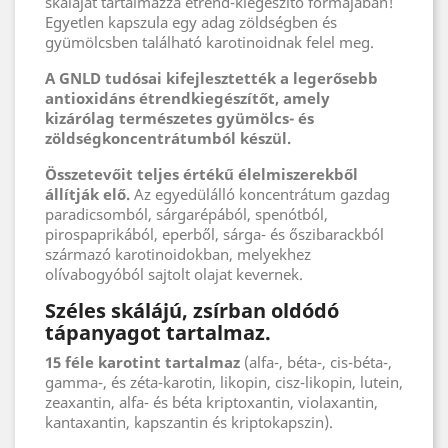
skáláját tartalmazza étrend-kiegészítő formájában!
Egyetlen kapszula egy adag zöldségben és
gyümölcsben található karotinoidnak felel meg.
A GNLD tudósai kifejlesztették a legerősebb
antioxidáns étrendkiegészítőt, amely
kizárólag természetes gyümölcs- és
zöldségkoncentrátumból készül.
Összetevőit teljes értékű élelmiszerekből
állítják elő.
Az egyedülálló koncentrátum gazdag
paradicsomból, sárgarépából, spenótból,
pirospaprikából, eperből, sárga- és őszibarackból
származó karotinoidokban, melyekhez
olívabogyóból sajtolt olajat kevernek.
Széles skálájú, zsírban oldódó
tápanyagot tartalmaz.
15 féle karotint tartalmaz
(alfa-, béta-, cis-béta-,
gamma-, és zéta-karotin, likopin, cisz-likopin, lutein,
zeaxantin, alfa- és béta kriptoxantin, violaxantin,
kantaxantin, kapszantin és kriptokapszin).