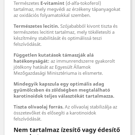
Természetes
E-vitamint
(d-alfa-tokoferol)
tartalmaz, mely megvédi az érzékeny tápanyagokat
az oxidációs folyamatokkal szemben.
Természetes lecitin.
Szójababból kivont tiszta és
természetes lecitint tartalmaz, mely tökéletesíti a
készítmény stabilitását és optimálissá teszi
felszívódását.
Független kutatások támaszják alá
hatékonyságát:
az immunrendszerre gyakorolt
jótékony hatását az Egyesült Államok
Mezőgazdasági Minisztériuma is elismerte.
Mindegyik kapszula egy optimális adag
gyümölcsben és zöldségben megtalálható
karotinoidok teljes választékát tartalmazza.
Tiszta olívaolaj forrás.
Az olívaolaj stabilizálja az
összetevőket és elősegíti a karotinoidok
felszívódását.
Nem tartalmaz ízesítő vagy édesítő