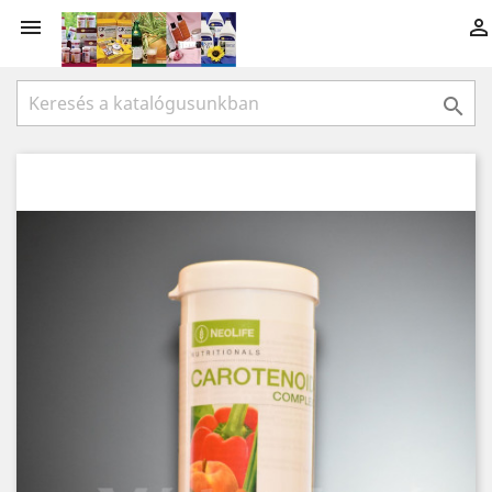


