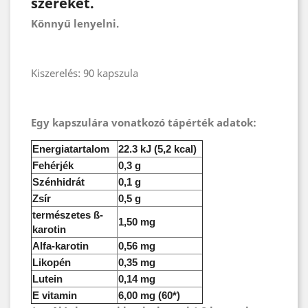
szereket.
Könnyű lenyelni.
Kiszerelés: 90 kapszula
Egy kapszulára vonatkozó tápérték adatok:
Energiatartalom
22.3 kJ (5,2 kcal)
Fehérjék
0,3 g
Szénhidrát
0,1 g
Zsír
0,5 g
természetes ß-
1,50 mg
karotin
Alfa-karotin
0,56 mg
Likopén
0,35 mg
Lutein
0,14 mg
E vitamin
6,00 mg (60*)